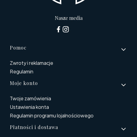
Nasze media
Linki w stopce
Pomoc
Zwroty i reklamacje
Regulamin
Moje konto
Twoje zamówienia
Ustawienia konta
Regulamin programu lojalnościowego
Płatności i dostawa