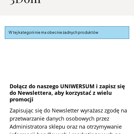
Lista produktów
W tej kategorii nie ma obecnie żadnych produktów
Dołącz do naszego UNIWERSUM i zapisz się
do Newslettera, aby korzystać z wielu
promocji
Zapisując się do Newsletter wyrażasz zgodę na
przetwarzanie danych osobowych przez
Administratora sklepu oraz na otrzymywanie