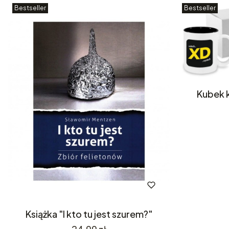
Bestseller
Bestseller
Kubek k
Książka "I kto tu jest szurem?"
Cena