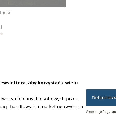
tunku
ł
ewslettera, aby korzystać z wielu
Dołącz do 
Twój adres e
zetwarzanie danych osobowych przez
macji handlowych i marketingowych na
Akceptuję Regulami