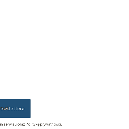
newslettera
-mail
n serwisu oraz Politykę prywatności.