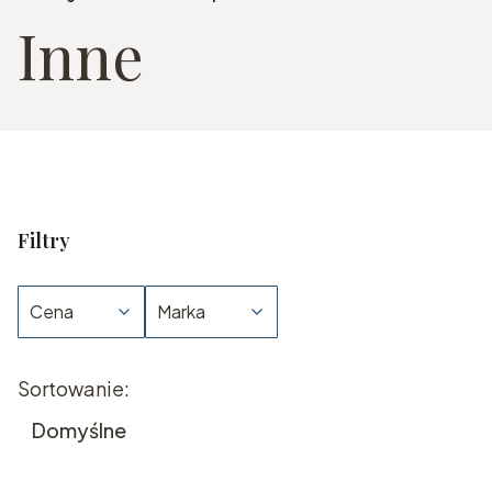
Inne
Filtry
Cena
Marka
Koniec filtrów
Lista produktów
Sortowanie:
Domyślne