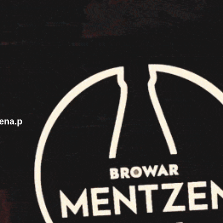
ena.p