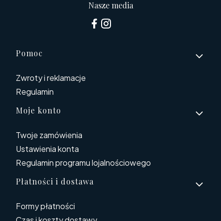
Nasze media
Linki w stopce
Pomoc
Zwroty i reklamacje
Regulamin
Moje konto
Twoje zamówienia
Ustawienia konta
Regulamin programu lojalnościowego
Płatności i dostawa
Formy płatności
Czas i koszty dostawy