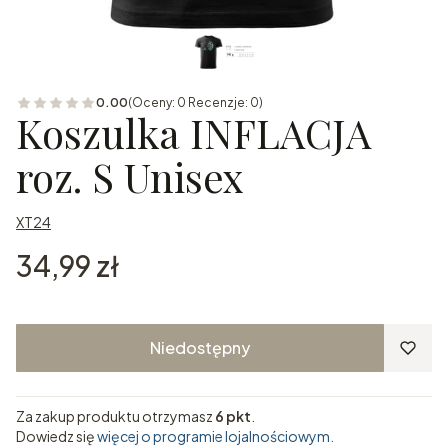
0.00
(Oceny: 0 Recenzje: 0)
Koszulka INFLACJA
roz. S Unisex
XT24
Cena
34,99 zł
Niedostępny
Za zakup produktu otrzymasz
6 pkt
.
Dowiedz się
więcej o programie lojalnościowym.