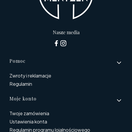
Nasze media
Linki w stopce
Pomoc
Zwroty i reklamacje
Regulamin
Moje konto
Twoje zamówienia
Ustawienia konta
Regulamin programu lojalnościowego